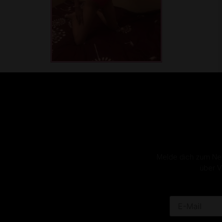
Melde dich zum News
über V