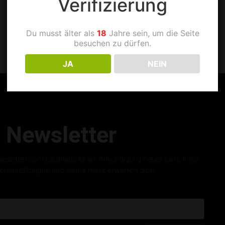
Verifizierung
Du musst älter als
18
Jahre sein, um die Seite
besuchen zu dürfen.
JA
NEIN
Newsletter
letter vom Laufhaus Ilz an. Ankündigung neuer Girls, Infos
eranstaltungen und vieles mehr erwarten dich.