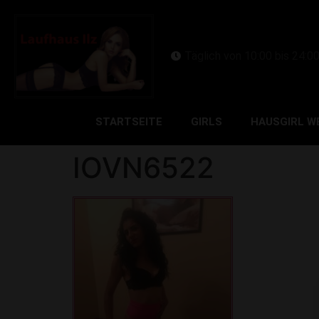
Täglich von 10:00 bis 24:0
STARTSEITE
GIRLS
HAUSGIRL W
IOVN6522