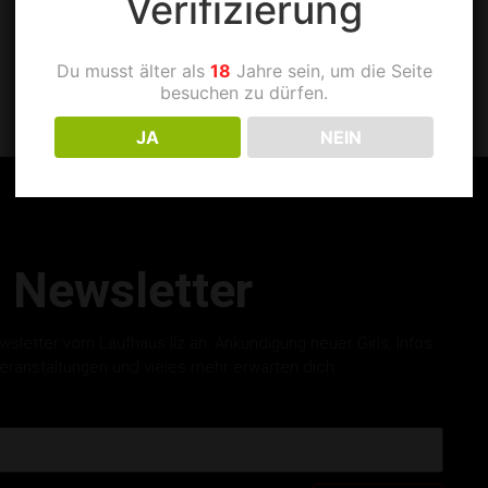
Verifizierung
Du musst älter als
18
Jahre sein, um die Seite
besuchen zu dürfen.
JA
NEIN
Newsletter
letter vom Laufhaus Ilz an. Ankündigung neuer Girls, Infos
eranstaltungen und vieles mehr erwarten dich.