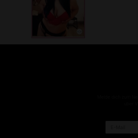
Melde dich zum News
über V