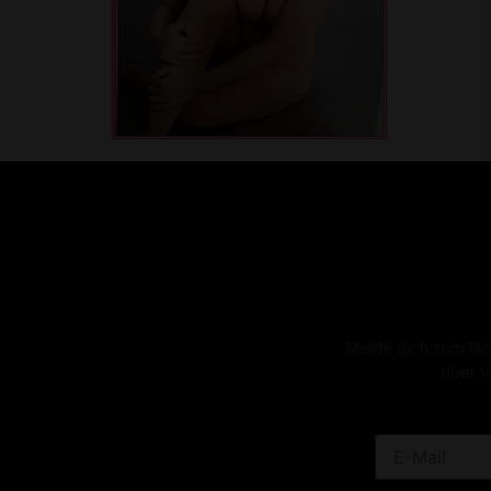
Melde dich zum News
über V