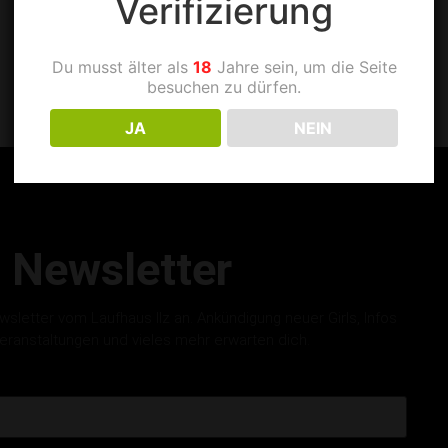
Verifizierung
Du musst älter als
18
Jahre sein, um die Seite
besuchen zu dürfen.
JA
NEIN
Newsletter
letter vom Laufhaus Ilz an. Ankündigung neuer Girls, Infos
eranstaltungen und vieles mehr erwarten dich.