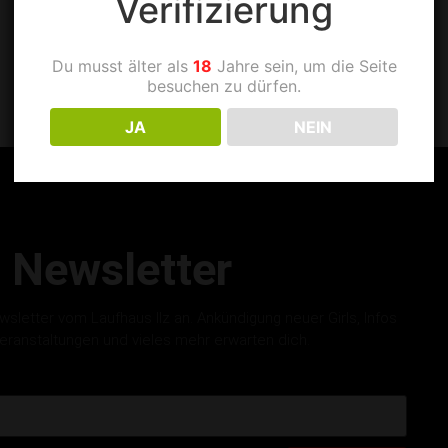
Verifizierung
Du musst älter als
18
Jahre sein, um die Seite
besuchen zu dürfen.
JA
NEIN
Newsletter
letter vom Laufhaus Ilz an. Ankündigung neuer Girls, Infos
eranstaltungen und vieles mehr erwarten dich.