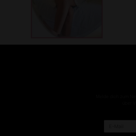
Melde dich zum News
über V