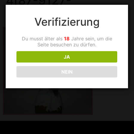
4f87-9127-
73c03ea22e23
Verifizierung
Du musst älter als
18
Jahre sein, um die
Seite besuchen zu dürfen.
JA
NEIN