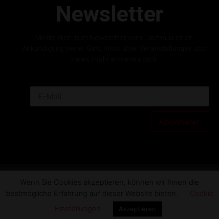
Newsletter
Melde dich zum Newsletter vom Laufhaus Ilz an.
Ankündigung neuer Girls, Infos über Veranstaltungen und
vieles mehr erwarten dich.
Abonnieren
Wenn Sie Cookies akzeptieren, können wir Ihnen die
Copyright 2026 © All rights Reserved. Designed by
bestmögliche Erfahrung auf dieser Website bieten.
Cookie
busycomm GmbH
Einstellungen
Akzeptieren