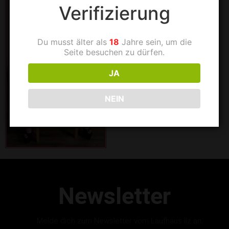
Verifizierung
Du musst älter als
18
Jahre sein, um die
Seite besuchen zu dürfen.
JA
NEIN
Newsletter
Melde dich zum Newsletter vom Laufhaus Ilz an.