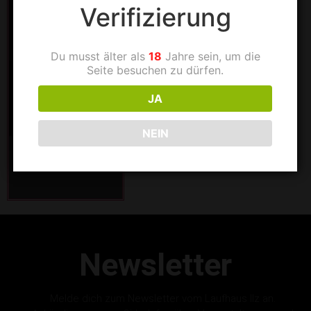
Verifizierung
Du musst älter als
18
Jahre sein, um die
Seite besuchen zu dürfen.
JA
NEIN
Newsletter
Melde dich zum Newsletter vom Laufhaus Ilz an.