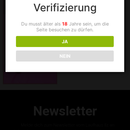
Verifizierung
Du musst älter als
18
Jahre sein, um die
Seite besuchen zu dürfen.
JA
NEIN
Newsletter
Melde dich zum Newsletter vom Laufhaus Ilz an.