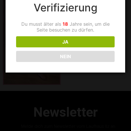
Verifizierung
Du musst älter als
18
Jahre sein, um die
Seite besuchen zu dürfen.
JA
NEIN
Newsletter
Melde dich zum Newsletter vom Laufhaus Ilz an.