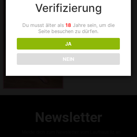
Verifizierung
Du musst älter als
18
Jahre sein, um die
Seite besuchen zu dürfen.
JA
NEIN
Newsletter
Melde dich zum Newsletter vom Laufhaus Ilz an.