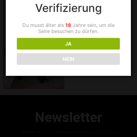
Verifizierung
Du musst älter als
18
Jahre sein, um die
Seite besuchen zu dürfen.
JA
NEIN
Newsletter
Melde dich zum Newsletter vom Laufhaus Ilz an.