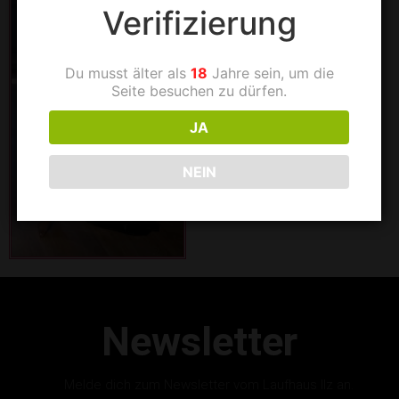
Verifizierung
Du musst älter als
18
Jahre sein, um die
Seite besuchen zu dürfen.
JA
NEIN
Newsletter
Melde dich zum Newsletter vom Laufhaus Ilz an.