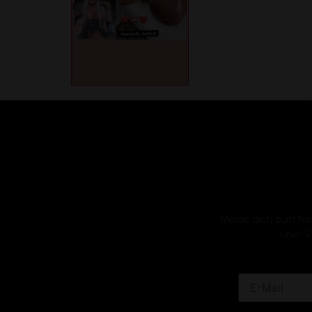
Melde dich zum News
über V