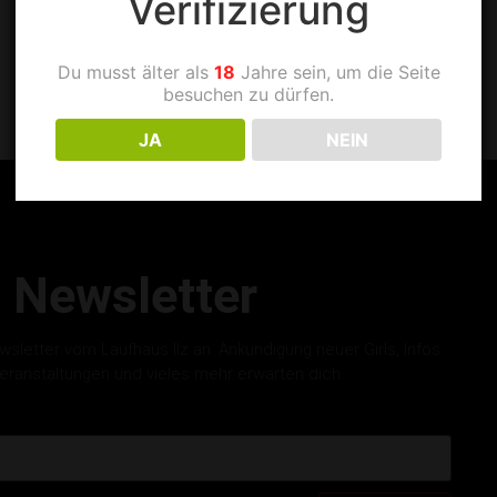
Verifizierung
Du musst älter als
18
Jahre sein, um die Seite
besuchen zu dürfen.
JA
NEIN
Newsletter
letter vom Laufhaus Ilz an. Ankündigung neuer Girls, Infos
eranstaltungen und vieles mehr erwarten dich.