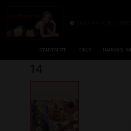
Täglich von 10:00 bis 24:0
STARTSEITE
GIRLS
HAUSGIRL W
14