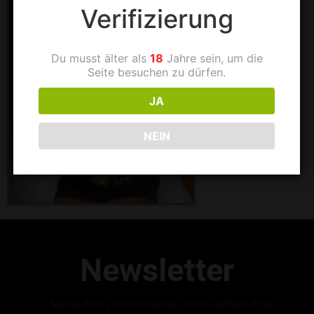
Verifizierung
Du musst älter als
18
Jahre sein, um die
Seite besuchen zu dürfen.
JA
NEIN
Newsletter
Melde dich zum Newsletter vom Laufhaus Ilz an.