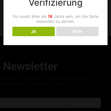
Verifizierung
Du musst älter als
18
Jahre sein, um die Seite
besuchen zu dürfen.
JA
NEIN
Newsletter
letter vom Laufhaus Ilz an. Ankündigung neuer Girls, Infos
eranstaltungen und vieles mehr erwarten dich.