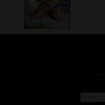
Melde dich zum News
über V