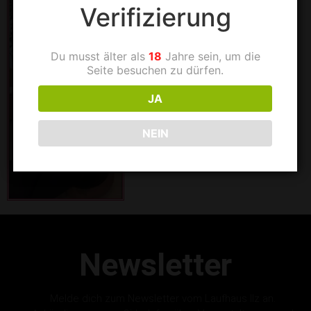
Verifizierung
Du musst älter als
18
Jahre sein, um die
Seite besuchen zu dürfen.
JA
NEIN
Newsletter
Melde dich zum Newsletter vom Laufhaus Ilz an.