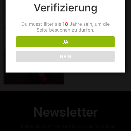
Verifizierung
Du musst älter als
18
Jahre sein, um die
Seite besuchen zu dürfen.
JA
NEIN
Newsletter
Melde dich zum Newsletter vom Laufhaus Ilz an.