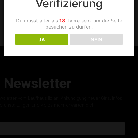
Verifizierung
Du musst älter als
18
Jahre sein, um die Seite
besuchen zu dürfen.
JA
NEIN
Newsletter
letter vom Laufhaus Ilz an. Ankündigung neuer Girls, Infos
eranstaltungen und vieles mehr erwarten dich.