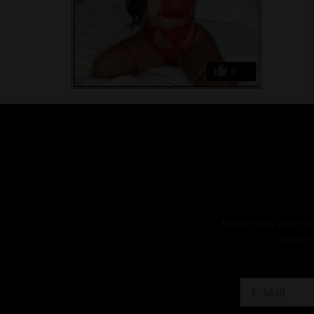
Melde dich zum News
über V