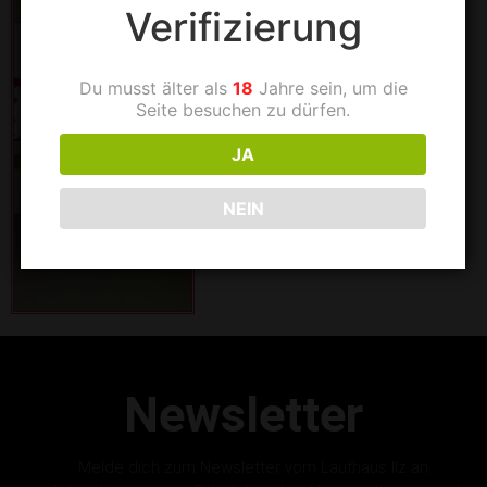
Verifizierung
Du musst älter als
18
Jahre sein, um die
Seite besuchen zu dürfen.
JA
NEIN
Newsletter
Melde dich zum Newsletter vom Laufhaus Ilz an.