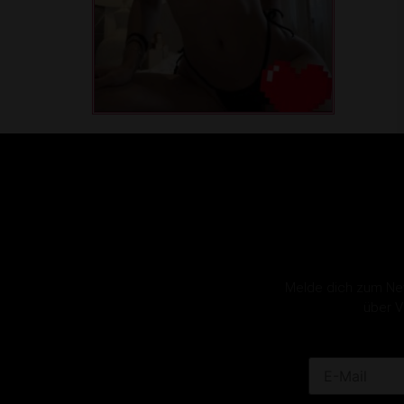
Melde dich zum News
über V