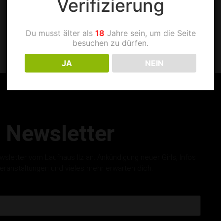
Verifizierung
Du musst älter als
18
Jahre sein, um die Seite
besuchen zu dürfen.
JA
NEIN
Newsletter
letter vom Laufhaus Ilz an. Ankündigung neuer Girls, Infos
eranstaltungen und vieles mehr erwarten dich.