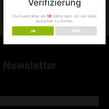
Verifizierung
Du musst älter als
18
Jahre sein, um die Seite
besuchen zu dürfen.
JA
NEIN
Newsletter
letter vom Laufhaus Ilz an. Ankündigung neuer Girls, Infos
eranstaltungen und vieles mehr erwarten dich.