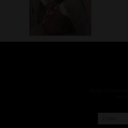
Melde dich zum News
über V