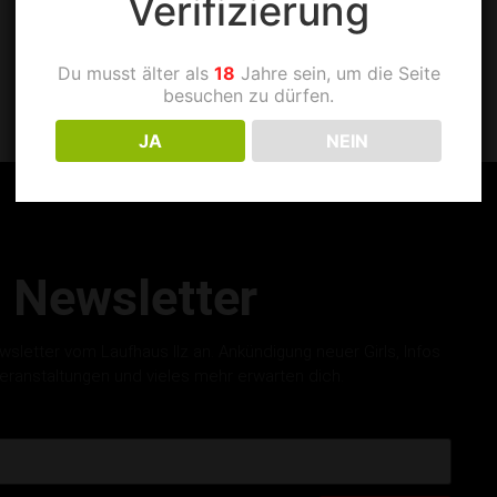
Verifizierung
Du musst älter als
18
Jahre sein, um die Seite
besuchen zu dürfen.
JA
NEIN
Newsletter
letter vom Laufhaus Ilz an. Ankündigung neuer Girls, Infos
eranstaltungen und vieles mehr erwarten dich.