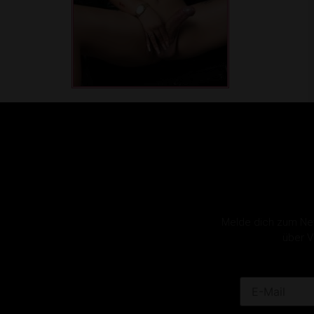
Melde dich zum News
über V