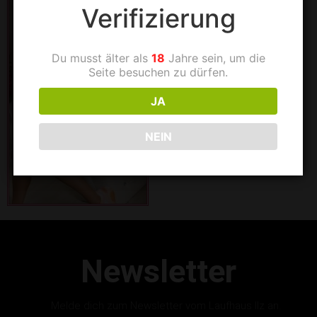
Verifizierung
Du musst älter als
18
Jahre sein, um die
Seite besuchen zu dürfen.
JA
NEIN
Newsletter
Melde dich zum Newsletter vom Laufhaus Ilz an.