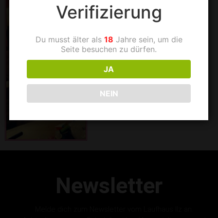
Verifizierung
Du musst älter als
18
Jahre sein, um die
Seite besuchen zu dürfen.
JA
NEIN
Newsletter
Melde dich zum Newsletter vom Laufhaus Ilz an.