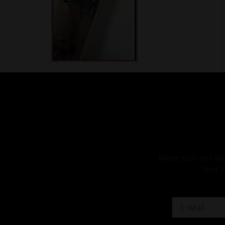
Melde dich zum News
über V