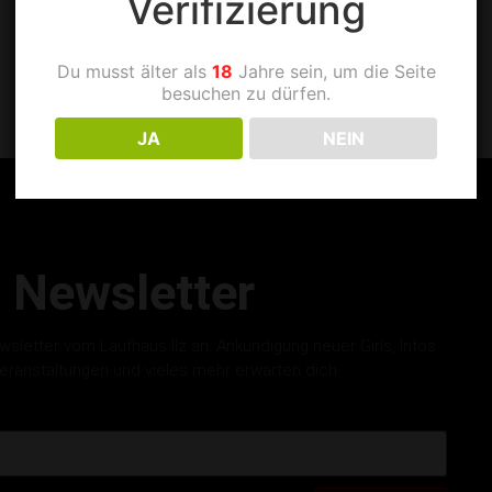
Verifizierung
Du musst älter als
18
Jahre sein, um die Seite
besuchen zu dürfen.
JA
NEIN
Newsletter
letter vom Laufhaus Ilz an. Ankündigung neuer Girls, Infos
eranstaltungen und vieles mehr erwarten dich.