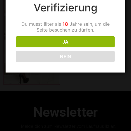
Verifizierung
Du musst älter als
18
Jahre sein, um die
Seite besuchen zu dürfen.
JA
NEIN
Newsletter
Melde dich zum Newsletter vom Laufhaus Ilz an.