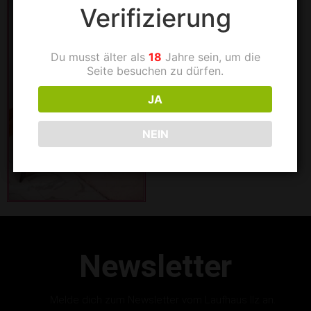
Verifizierung
Du musst älter als
18
Jahre sein, um die
Seite besuchen zu dürfen.
JA
NEIN
Newsletter
Melde dich zum Newsletter vom Laufhaus Ilz an.