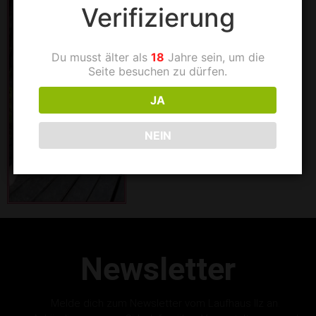
Verifizierung
Du musst älter als
18
Jahre sein, um die
Seite besuchen zu dürfen.
JA
NEIN
Newsletter
Melde dich zum Newsletter vom Laufhaus Ilz an.