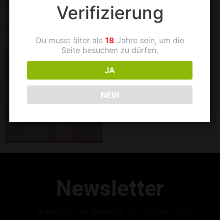
Verifizierung
Du musst älter als
18
Jahre sein, um die
Seite besuchen zu dürfen.
JA
NEIN
Newsletter
Melde dich zum Newsletter vom Laufhaus Ilz an.