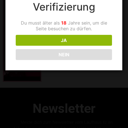
Verifizierung
Du musst älter als
18
Jahre sein, um die
Seite besuchen zu dürfen.
JA
NEIN
Newsletter
Melde dich zum Newsletter vom Laufhaus Ilz an.