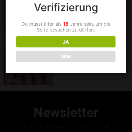
Verifizierung
Du musst älter als
18
Jahre sein, um die
Seite besuchen zu dürfen.
JA
NEIN
Newsletter
Melde dich zum Newsletter vom Laufhaus Ilz an.