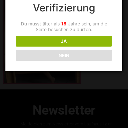
Verifizierung
Du musst älter als
18
Jahre sein, um die
Seite besuchen zu dürfen.
JA
NEIN
Newsletter
Melde dich zum Newsletter vom Laufhaus Ilz an.