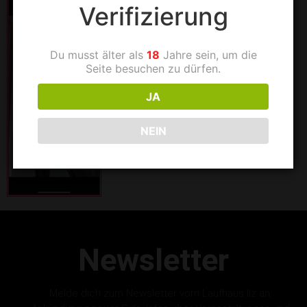
Verifizierung
Du musst älter als
18
Jahre sein, um die
Seite besuchen zu dürfen.
JA
NEIN
Newsletter
Melde dich zum Newsletter vom Laufhaus Ilz an.