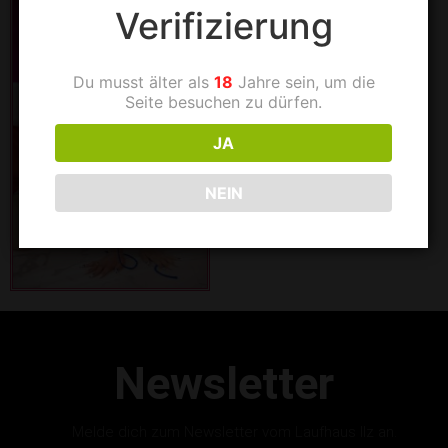
Verifizierung
Du musst älter als
18
Jahre sein, um die
Seite besuchen zu dürfen.
JA
NEIN
Newsletter
Melde dich zum Newsletter vom Laufhaus Ilz an.