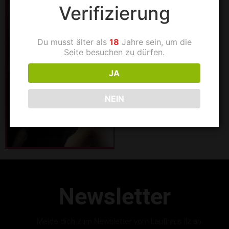
Verifizierung
Du musst älter als
18
Jahre sein, um die
Seite besuchen zu dürfen.
JA
NEIN
Newsletter
Melde dich zum Newsletter vom Laufhaus Ilz an.