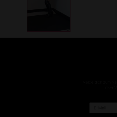
Melde dich zum News
über V