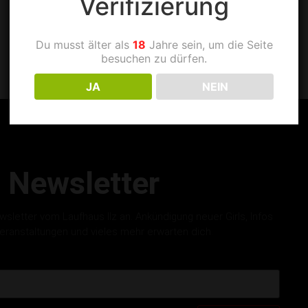
Verifizierung
Du musst älter als
18
Jahre sein, um die Seite
besuchen zu dürfen.
JA
NEIN
Newsletter
letter vom Laufhaus Ilz an. Ankündigung neuer Girls, Infos
eranstaltungen und vieles mehr erwarten dich.