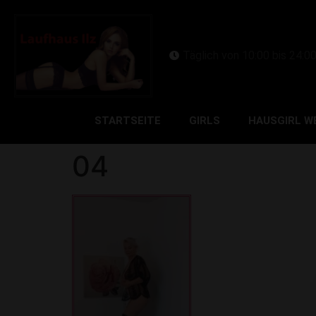
Täglich von 10:00 bis 24:0
STARTSEITE
GIRLS
HAUSGIRL W
04