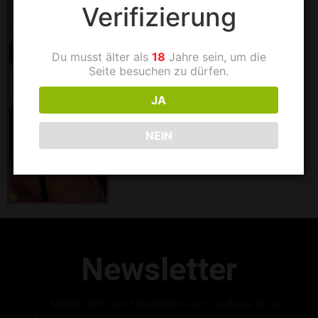
Verifizierung
Du musst älter als
18
Jahre sein, um die
Seite besuchen zu dürfen.
JA
NEIN
Newsletter
Melde dich zum Newsletter vom Laufhaus Ilz an.