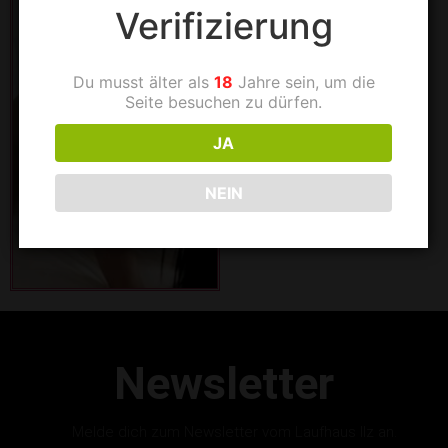
Verifizierung
Du musst älter als
18
Jahre sein, um die
Seite besuchen zu dürfen.
JA
NEIN
Newsletter
Melde dich zum Newsletter vom Laufhaus Ilz an.