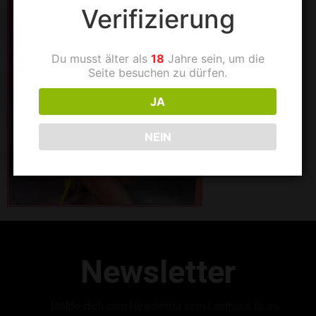
Verifizierung
Du musst älter als
18
Jahre sein, um die
Seite besuchen zu dürfen.
JA
NEIN
Newsletter
Melde dich zum Newsletter vom Laufhaus Ilz an.