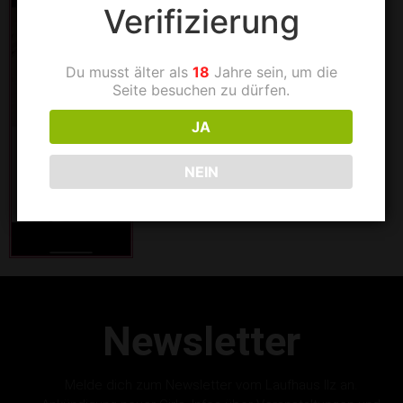
Verifizierung
Du musst älter als
18
Jahre sein, um die
Seite besuchen zu dürfen.
JA
NEIN
Newsletter
Melde dich zum Newsletter vom Laufhaus Ilz an.