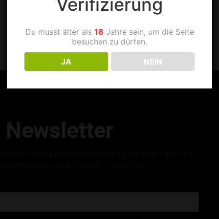
Verifizierung
Du musst älter als
18
Jahre sein, um die Seite
besuchen zu dürfen.
JA
NEIN
Newsletter
letter vom Laufhaus Ilz an. Ankündigung neuer Girls, Infos
eranstaltungen und vieles mehr erwarten dich.