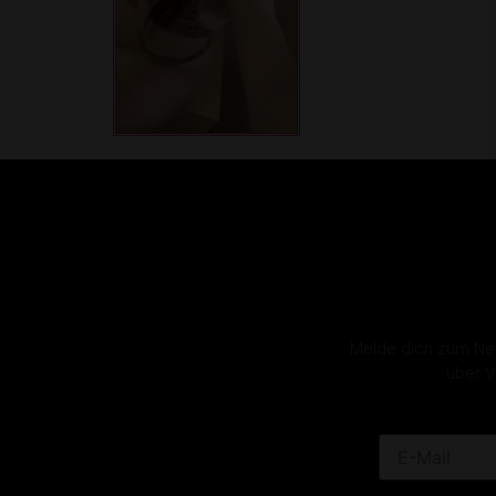
Melde dich zum News
über V