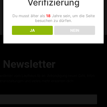
Verifizierung
Du musst älter als
18
Jahre sein, um die Seite
besuchen zu dürfen.
JA
NEIN
Newsletter
letter vom Laufhaus Ilz an. Ankündigung neuer Girls, Infos
eranstaltungen und vieles mehr erwarten dich.