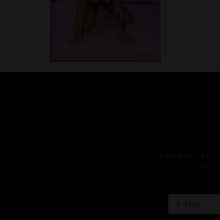
Melde dich zum News
über V