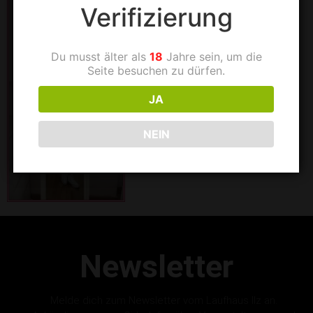
Verifizierung
Du musst älter als
18
Jahre sein, um die
Seite besuchen zu dürfen.
JA
NEIN
Newsletter
Melde dich zum Newsletter vom Laufhaus Ilz an.