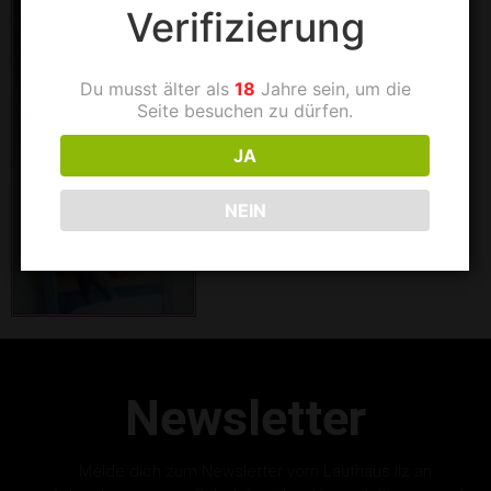
Verifizierung
Du musst älter als
18
Jahre sein, um die
Seite besuchen zu dürfen.
JA
NEIN
Newsletter
Melde dich zum Newsletter vom Laufhaus Ilz an.