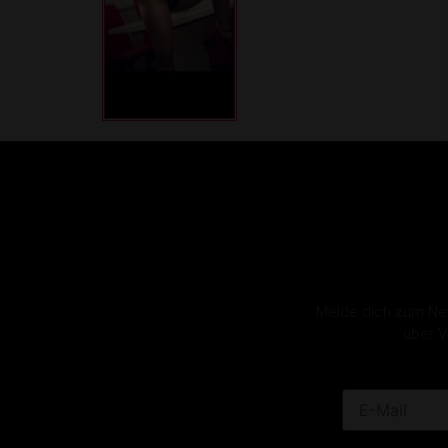
Melde dich zum News
über V