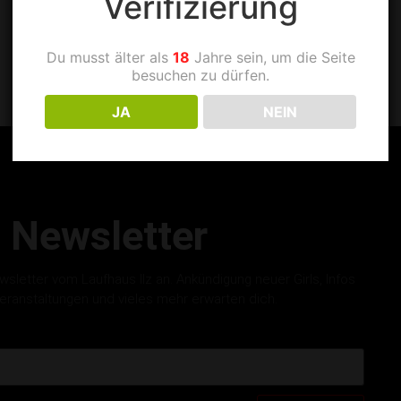
Verifizierung
Du musst älter als
18
Jahre sein, um die Seite
besuchen zu dürfen.
JA
NEIN
Newsletter
letter vom Laufhaus Ilz an. Ankündigung neuer Girls, Infos
eranstaltungen und vieles mehr erwarten dich.