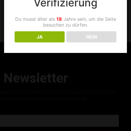
Verifizierung
Du musst älter als
18
Jahre sein, um die Seite
besuchen zu dürfen.
JA
NEIN
Newsletter
letter vom Laufhaus Ilz an. Ankündigung neuer Girls, Infos
eranstaltungen und vieles mehr erwarten dich.