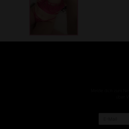
Melde dich zum News
über V