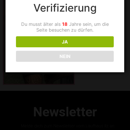
Verifizierung
Du musst älter als
18
Jahre sein, um die
Seite besuchen zu dürfen.
JA
NEIN
Newsletter
Melde dich zum Newsletter vom Laufhaus Ilz an.