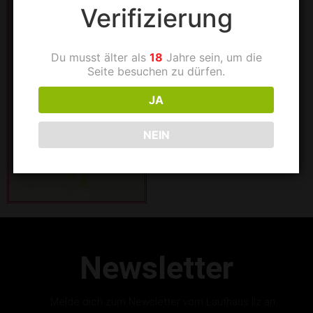
Verifizierung
Du musst älter als
18
Jahre sein, um die
Seite besuchen zu dürfen.
JA
NEIN
Newsletter
Melde dich zum Newsletter vom Laufhaus Ilz an.