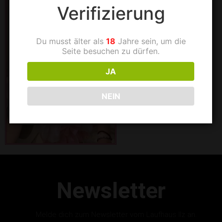
Verifizierung
Du musst älter als
18
Jahre sein, um die
Seite besuchen zu dürfen.
JA
NEIN
Newsletter
Melde dich zum Newsletter vom Laufhaus Ilz an.