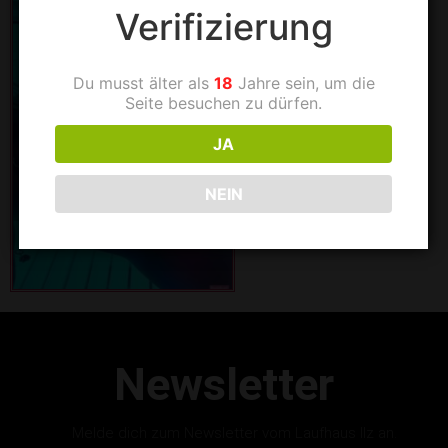
Verifizierung
Du musst älter als
18
Jahre sein, um die
Seite besuchen zu dürfen.
JA
NEIN
Newsletter
Melde dich zum Newsletter vom Laufhaus Ilz an.